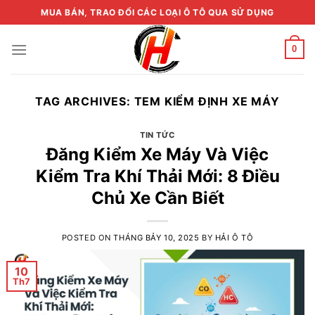
Skip
MUA BÁN, TRAO ĐỔI CÁC LOẠI Ô TÔ QUA SỬ DỤNG
to
content
0
TAG ARCHIVES:
TEM KIỂM ĐỊNH XE MÁY
TIN TỨC
Đăng Kiểm Xe Máy Và Việc
Kiểm Tra Khí Thải Mới: 8 Điều
Chủ Xe Cần Biết
POSTED ON
THÁNG BẢY 10, 2025
BY
HẢI Ô TÔ
10
Th7