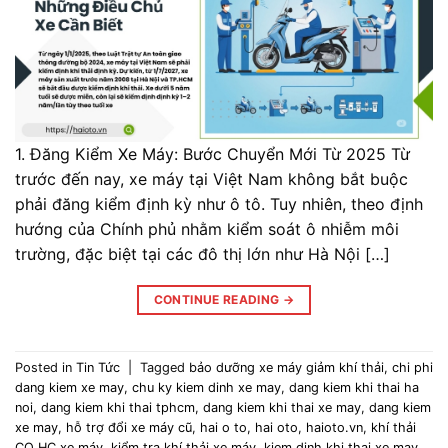
1. Đăng Kiểm Xe Máy: Bước Chuyển Mới Từ 2025 Từ
trước đến nay, xe máy tại Việt Nam không bắt buộc
phải đăng kiểm định kỳ như ô tô. Tuy nhiên, theo định
hướng của Chính phủ nhằm kiểm soát ô nhiễm môi
trường, đặc biệt tại các đô thị lớn như Hà Nội […]
CONTINUE READING
→
Posted in
Tin Tức
|
Tagged
bảo dưỡng xe máy giảm khí thải
,
chi phi
dang kiem xe may
,
chu ky kiem dinh xe may
,
dang kiem khi thai ha
noi
,
dang kiem khi thai tphcm
,
dang kiem khi thai xe may
,
dang kiem
xe may
,
hỗ trợ đổi xe máy cũ
,
hai o to
,
hai oto
,
haioto.vn
,
khí thải
CO HC xe máy
,
kiểm tra khí thải xe máy
,
kiem dinh khi thai xe may
,