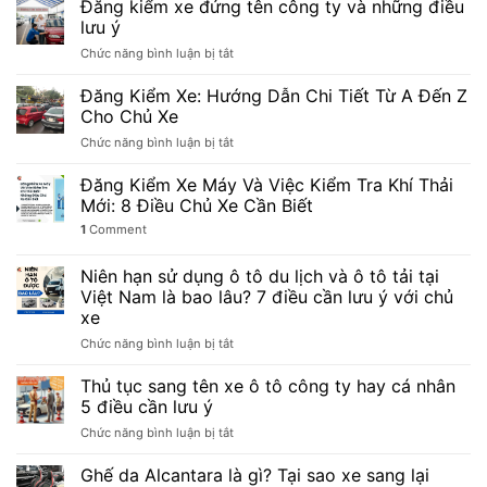
Đăng kiểm xe đứng tên công ty và những điều
lưu ý
ở
Chức năng bình luận bị tắt
Đăng
kiểm
Đăng Kiểm Xe: Hướng Dẫn Chi Tiết Từ A Đến Z
xe
Cho Chủ Xe
đứng
ở
Chức năng bình luận bị tắt
tên
Đăng
công
Kiểm
Đăng Kiểm Xe Máy Và Việc Kiểm Tra Khí Thải
ty
Xe:
và
Mới: 8 Điều Chủ Xe Cần Biết
Hướng
những
1
Comment
Dẫn
điều
Chi
lưu
Tiết
Niên hạn sử dụng ô tô du lịch và ô tô tải tại
ý
Từ
Việt Nam là bao lâu? 7 điều cần lưu ý với chủ
A
xe
Đến
ở
Chức năng bình luận bị tắt
Z
Niên
Cho
hạn
Chủ
Thủ tục sang tên xe ô tô công ty hay cá nhân
sử
Xe
5 điều cần lưu ý
dụng
ở
Chức năng bình luận bị tắt
ô
Thủ
tô
tục
Ghế da Alcantara là gì? Tại sao xe sang lại
du