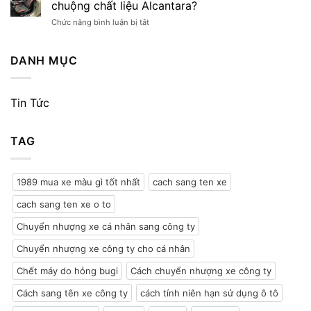
sang
lịch
chuộng chất liệu Alcantara?
tên
và
ở
Chức năng bình luận bị tắt
xe
ô
Ghế
ô
tô
da
tô
tải
Alcantara
DANH MỤC
công
tại
là
ty
Việt
gì?
hay
Nam
Tại
cá
là
Tin Tức
sao
nhân
bao
xe
5
lâu?
sang
điều
7
TAG
lại
cần
điều
chuộng
lưu
cần
chất
ý
lưu
liệu
ý
1989 mua xe màu gì tốt nhất
cach sang ten xe
Alcantara?
với
chủ
cach sang ten xe o to
xe
Chuyển nhượng xe cá nhân sang công ty
Chuyển nhượng xe công ty cho cá nhân
Chết máy do hỏng bugi
Cách chuyển nhượng xe công ty
Cách sang tên xe công ty
cách tính niên hạn sử dụng ô tô