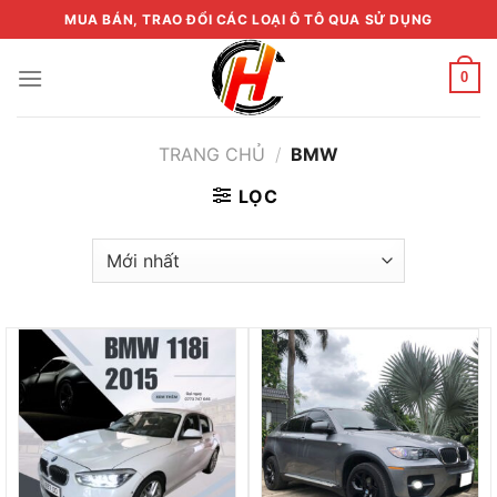
Skip
MUA BÁN, TRAO ĐỔI CÁC LOẠI Ô TÔ QUA SỬ DỤNG
to
content
0
TRANG CHỦ
/
BMW
LỌC