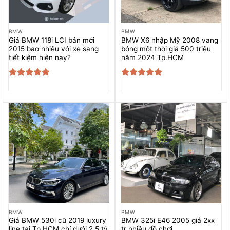
BMW
BMW
Giá BMW 118i LCI bản mới
BMW X6 nhập Mỹ 2008 vang
2015 bao nhiêu với xe sang
bóng một thời giá 500 triệu
tiết kiệm hiện nay?
năm 2024 Tp.HCM
Được xếp
Được xếp
hạng
5.00
hạng
5.00
5 sao
5 sao
BMW
BMW
Giá BMW 530i cũ 2019 luxury
BMW 325i E46 2005 giá 2xx
line tại Tp.HCM chỉ dưới 2,5 tỷ
tr nhiều đồ chơi