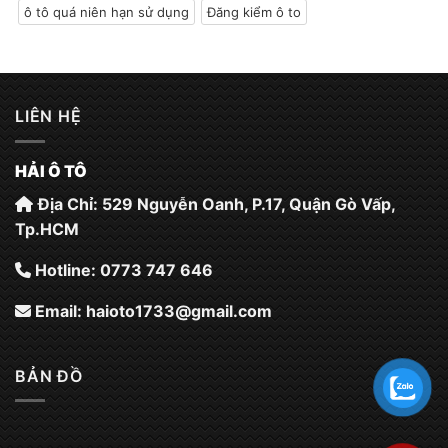
ô tô quá niên hạn sử dụng
Đăng kiểm ô to
LIÊN HỆ
HẢI Ô TÔ
Địa Chỉ: 529 Nguyễn Oanh, P.17, Quận Gò Vấp,
Tp.HCM
Hotline: 0773 747 646
Email:
haioto1733@gmail.com
BẢN ĐỒ