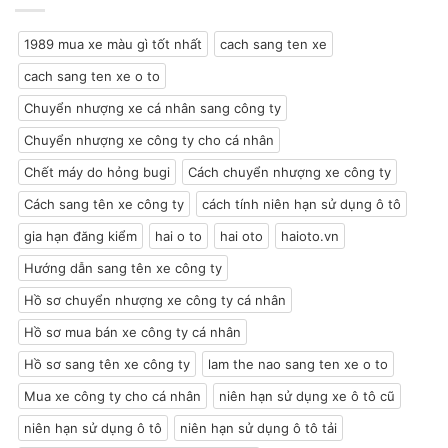
chuộng
lưu
cần
chất
ý
lưu
liệu
ý
1989 mua xe màu gì tốt nhất
cach sang ten xe
Alcantara?
với
chủ
cach sang ten xe o to
xe
Chuyển nhượng xe cá nhân sang công ty
Chuyển nhượng xe công ty cho cá nhân
Chết máy do hỏng bugi
Cách chuyển nhượng xe công ty
Cách sang tên xe công ty
cách tính niên hạn sử dụng ô tô
gia hạn đăng kiểm
hai o to
hai oto
haioto.vn
Hướng dẫn sang tên xe công ty
Hồ sơ chuyển nhượng xe công ty cá nhân
Hồ sơ mua bán xe công ty cá nhân
Hồ sơ sang tên xe công ty
lam the nao sang ten xe o to
Mua xe công ty cho cá nhân
niên hạn sử dụng xe ô tô cũ
niên hạn sử dụng ô tô
niên hạn sử dụng ô tô tải