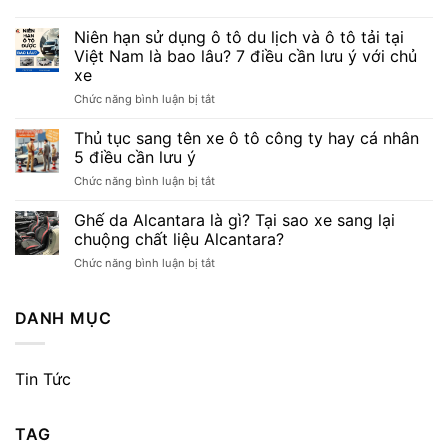
điều
Chi
lưu
Tiết
Niên hạn sử dụng ô tô du lịch và ô tô tải tại
ý
Từ
Việt Nam là bao lâu? 7 điều cần lưu ý với chủ
A
xe
Đến
ở
Chức năng bình luận bị tắt
Z
Niên
Cho
hạn
Chủ
Thủ tục sang tên xe ô tô công ty hay cá nhân
sử
Xe
5 điều cần lưu ý
dụng
ở
Chức năng bình luận bị tắt
ô
Thủ
tô
tục
Ghế da Alcantara là gì? Tại sao xe sang lại
du
sang
lịch
chuộng chất liệu Alcantara?
tên
và
ở
Chức năng bình luận bị tắt
xe
ô
Ghế
ô
tô
da
tô
tải
Alcantara
DANH MỤC
công
tại
là
ty
Việt
gì?
hay
Nam
Tại
cá
là
Tin Tức
sao
nhân
bao
xe
5
lâu?
sang
điều
7
TAG
lại
cần
điều