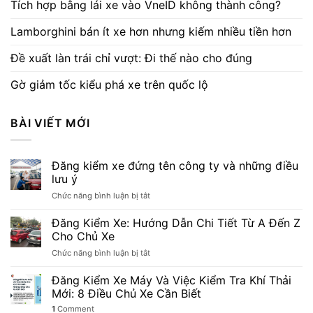
Tích hợp bằng lái xe vào VneID không thành công?
Lamborghini bán ít xe hơn nhưng kiếm nhiều tiền hơn
Đề xuất làn trái chỉ vượt: Đi thế nào cho đúng
Gờ giảm tốc kiểu phá xe trên quốc lộ
BÀI VIẾT MỚI
Đăng kiểm xe đứng tên công ty và những điều
lưu ý
ở
Chức năng bình luận bị tắt
Đăng
kiểm
Đăng Kiểm Xe: Hướng Dẫn Chi Tiết Từ A Đến Z
xe
Cho Chủ Xe
đứng
ở
Chức năng bình luận bị tắt
tên
Đăng
công
Kiểm
Đăng Kiểm Xe Máy Và Việc Kiểm Tra Khí Thải
ty
Xe:
và
Mới: 8 Điều Chủ Xe Cần Biết
Hướng
những
1
Comment
Dẫn