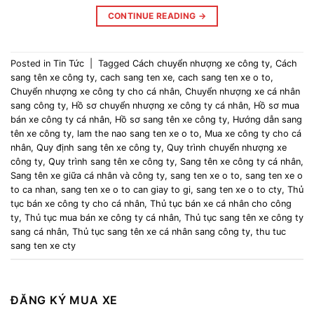
CONTINUE READING
→
Posted in
Tin Tức
|
Tagged
Cách chuyển nhượng xe công ty
,
Cách
sang tên xe công ty
,
cach sang ten xe
,
cach sang ten xe o to
,
Chuyển nhượng xe công ty cho cá nhân
,
Chuyển nhượng xe cá nhân
sang công ty
,
Hồ sơ chuyển nhượng xe công ty cá nhân
,
Hồ sơ mua
bán xe công ty cá nhân
,
Hồ sơ sang tên xe công ty
,
Hướng dẫn sang
tên xe công ty
,
lam the nao sang ten xe o to
,
Mua xe công ty cho cá
nhân
,
Quy định sang tên xe công ty
,
Quy trình chuyển nhượng xe
công ty
,
Quy trình sang tên xe công ty
,
Sang tên xe công ty cá nhân
,
Sang tên xe giữa cá nhân và công ty
,
sang ten xe o to
,
sang ten xe o
to ca nhan
,
sang ten xe o to can giay to gi
,
sang ten xe o to cty
,
Thủ
tục bán xe công ty cho cá nhân
,
Thủ tục bán xe cá nhân cho công
ty
,
Thủ tục mua bán xe công ty cá nhân
,
Thủ tục sang tên xe công ty
sang cá nhân
,
Thủ tục sang tên xe cá nhân sang công ty
,
thu tuc
sang ten xe cty
ĐĂNG KÝ MUA XE