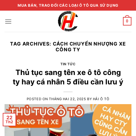
Skip
MUA BÁN, TRAO ĐỔI CÁC LOẠI Ô TÔ QUA SỬ DỤNG
to
content
0
TAG ARCHIVES:
CÁCH CHUYỂN NHƯỢNG XE
CÔNG TY
TIN TỨC
Thủ tục sang tên xe ô tô công
ty hay cá nhân 5 điều cần lưu ý
POSTED ON
THÁNG HAI 22, 2025
BY
HẢI Ô TÔ
22
Th2