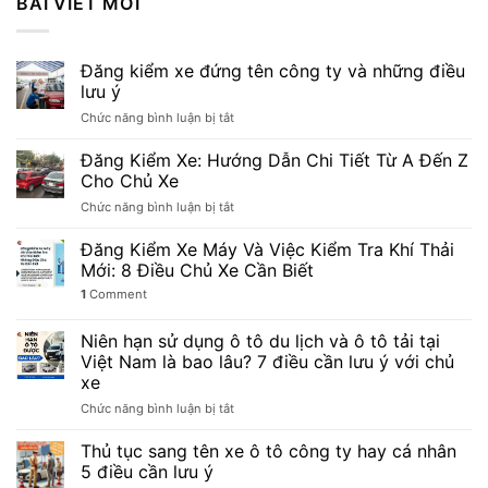
BÀI VIẾT MỚI
Đăng kiểm xe đứng tên công ty và những điều
lưu ý
ở
Chức năng bình luận bị tắt
Đăng
kiểm
Đăng Kiểm Xe: Hướng Dẫn Chi Tiết Từ A Đến Z
xe
Cho Chủ Xe
đứng
ở
Chức năng bình luận bị tắt
tên
Đăng
công
Kiểm
Đăng Kiểm Xe Máy Và Việc Kiểm Tra Khí Thải
ty
Xe:
và
Mới: 8 Điều Chủ Xe Cần Biết
Hướng
những
1
Comment
Dẫn
điều
Chi
lưu
Tiết
Niên hạn sử dụng ô tô du lịch và ô tô tải tại
ý
Từ
Việt Nam là bao lâu? 7 điều cần lưu ý với chủ
A
xe
Đến
ở
Chức năng bình luận bị tắt
Z
Niên
Cho
hạn
Chủ
Thủ tục sang tên xe ô tô công ty hay cá nhân
sử
Xe
5 điều cần lưu ý
dụng