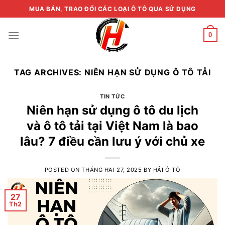
Skip
MUA BÁN, TRAO ĐỔI CÁC LOẠI Ô TÔ QUA SỬ DỤNG
to
content
0
TAG ARCHIVES:
NIÊN HẠN SỬ DỤNG Ô TÔ TẢI
TIN TỨC
Niên hạn sử dụng ô tô du lịch
và ô tô tải tại Việt Nam là bao
lâu? 7 điều cần lưu ý với chủ xe
POSTED ON
THÁNG HAI 27, 2025
BY
HẢI Ô TÔ
27
Th2