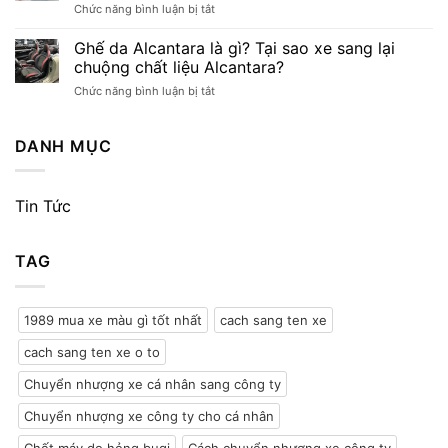
ở
Chức năng bình luận bị tắt
ô
Thủ
tô
tục
Ghế da Alcantara là gì? Tại sao xe sang lại
du
sang
lịch
chuộng chất liệu Alcantara?
tên
và
ở
Chức năng bình luận bị tắt
xe
ô
Ghế
ô
tô
da
tô
tải
Alcantara
DANH MỤC
công
tại
là
ty
Việt
gì?
hay
Nam
Tại
cá
là
Tin Tức
sao
nhân
bao
xe
5
lâu?
sang
điều
7
TAG
lại
cần
điều
chuộng
lưu
cần
chất
ý
lưu
liệu
ý
1989 mua xe màu gì tốt nhất
cach sang ten xe
Alcantara?
với
chủ
cach sang ten xe o to
xe
Chuyển nhượng xe cá nhân sang công ty
Chuyển nhượng xe công ty cho cá nhân
Chết máy do hỏng bugi
Cách chuyển nhượng xe công ty