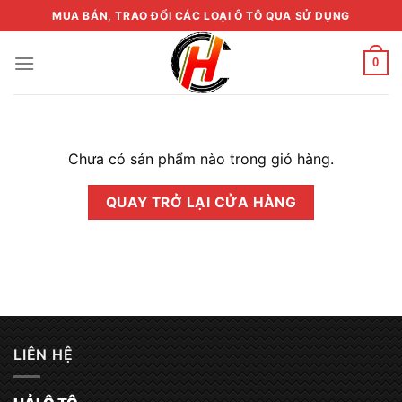
Skip
MUA BÁN, TRAO ĐỔI CÁC LOẠI Ô TÔ QUA SỬ DỤNG
to
content
0
Chưa có sản phẩm nào trong giỏ hàng.
QUAY TRỞ LẠI CỬA HÀNG
LIÊN HỆ