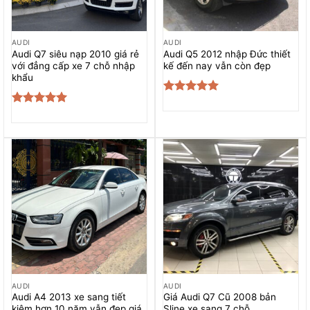
AUDI
AUDI
Audi Q7 siêu nạp 2010 giá rẻ
Audi Q5 2012 nhập Đức thiết
với đẳng cấp xe 7 chỗ nhập
kế đến nay vẫn còn đẹp
khẩu
Được xếp
hạng
5.00
Được xếp
5 sao
hạng
5.00
5 sao
AUDI
AUDI
Audi A4 2013 xe sang tiết
Giá Audi Q7 Cũ 2008 bản
kiệm hơn 10 năm vẫn đẹp giá
Sline xe sang 7 chỗ