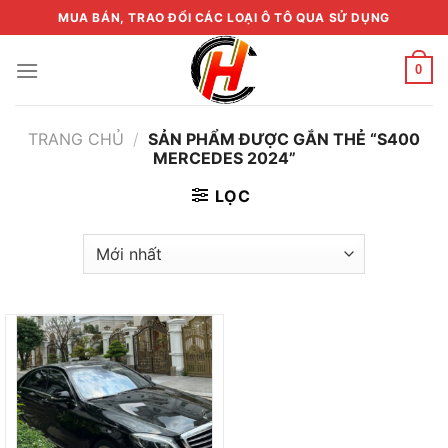
Skip
MUA BÁN, TRAO ĐỔI CÁC LOẠI Ô TÔ QUA SỬ DỤNG
to
content
0
TRANG CHỦ
/
SẢN PHẨM ĐƯỢC GẮN THẺ “S400
MERCEDES 2024”
LỌC