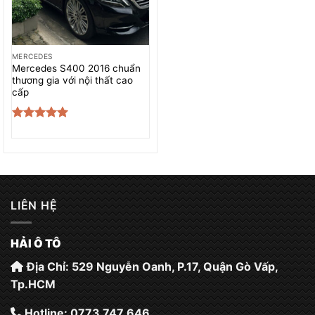
MERCEDES
Mercedes S400 2016 chuẩn
thương gia với nội thất cao
cấp
Được xếp
hạng
5.00
5 sao
LIÊN HỆ
HẢI Ô TÔ
Địa Chỉ: 529 Nguyễn Oanh, P.17, Quận Gò Vấp,
Tp.HCM
Hotline: 0773 747 646