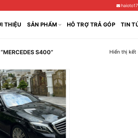
haioto1
ỚI THIỆU
SẢN PHẨM
HỖ TRỢ TRẢ GÓP
TIN T
Hiển thị kết
“MERCEDES S400”