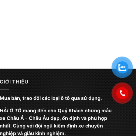
GIỚI THIỆU
Mua bán, trao đổi các loại ô tô qua sử dụng.
HẢI Ô TÔ
mang đến cho Quý Khách những mẫu
xe Châu Á - Châu Âu đẹp, ổn định và phù hợp
nhất. Cùng với đội ngũ kiểm định xe chuyên
nghiệp và giàu kinh nghiệm.