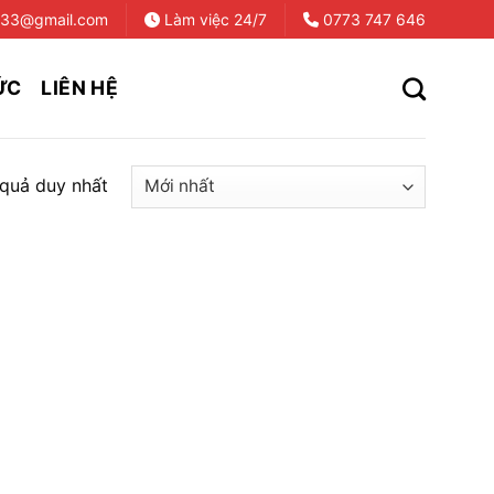
733@gmail.com
Làm việc 24/7
0773 747 646
ỨC
LIÊN HỆ
 quả duy nhất