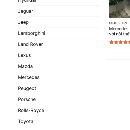
Hyundai
Jaguar
Jeep
MERCEDES
Mercedes 
Lamborghini
với nội th
Land Rover
Được xếp
hạng
5.00
Lexus
5 sao
Mazda
Mercedes
Peugeot
Porsche
Rolls-Royce
Toyota