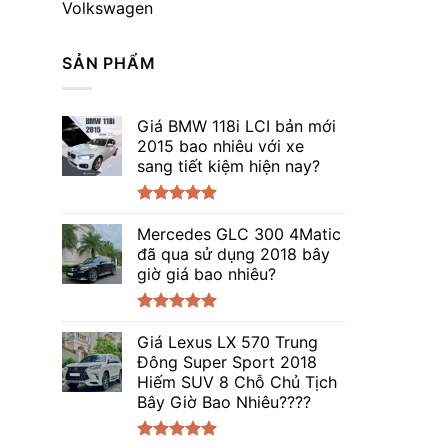
Volkswagen
SẢN PHẨM
Giá BMW 118i LCI bản mới
2015 bao nhiêu với xe
sang tiết kiệm hiện nay?
Được xếp
hạng
Mercedes GLC 300 4Matic
5.00
5 sao
đã qua sử dụng 2018 bây
giờ giá bao nhiêu?
Được xếp
hạng
Giá Lexus LX 570 Trung
5.00
5 sao
Đông Super Sport 2018
Hiếm SUV 8 Chỗ Chủ Tịch
Bây Giờ Bao Nhiêu????