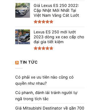
Được xếp
hạng
Giá Lexus ES 250 2022:
5.00
5 sao
Cập Nhật Mới Nhất Tại
Việt Nam Vàng Cát Lướt
Được xếp
hạng
Lexus ES 250 mới lướt
5.00
5 sao
2023 dòng xe cao cấp cho
đại gia tiết kiệm
Được xếp
hạng
5.00
TIN TỨC
5 sao
Có phải xe ưu tiên nào cũng có
quyền như nhau?
Cú phanh, đánh lái tránh người tự
ngã trong tích tắc
Giá Mitsubishi Destinator về gần 700