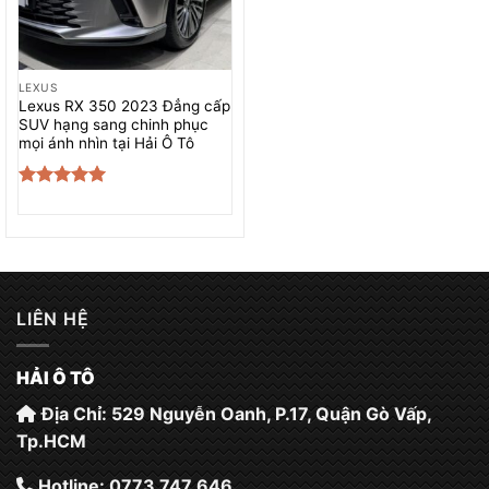
LEXUS
Lexus RX 350 2023 Đẳng cấp
SUV hạng sang chinh phục
mọi ánh nhìn tại Hải Ô Tô
Được xếp
hạng
5.00
5 sao
LIÊN HỆ
HẢI Ô TÔ
Địa Chỉ: 529 Nguyễn Oanh, P.17, Quận Gò Vấp,
Tp.HCM
Hotline: 0773 747 646