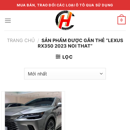
Skip
MUA BÁN, TRAO ĐỔI CÁC LOẠI Ô TÔ QUA SỬ DỤNG
to
content
0
TRANG CHỦ
/
SẢN PHẨM ĐƯỢC GẮN THẺ “LEXUS
RX350 2023 NOI THAT”
LỌC