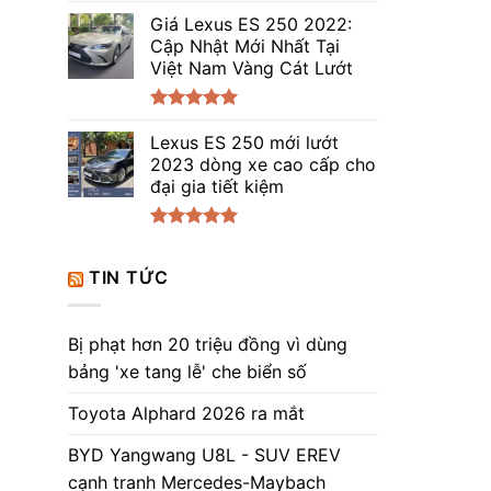
Được xếp
hạng
Giá Lexus ES 250 2022:
5.00
5 sao
Cập Nhật Mới Nhất Tại
Việt Nam Vàng Cát Lướt
Được xếp
hạng
Lexus ES 250 mới lướt
5.00
5 sao
2023 dòng xe cao cấp cho
đại gia tiết kiệm
Được xếp
hạng
5.00
TIN TỨC
5 sao
Bị phạt hơn 20 triệu đồng vì dùng
bảng 'xe tang lễ' che biển số
Toyota Alphard 2026 ra mắt
BYD Yangwang U8L - SUV EREV
cạnh tranh Mercedes-Maybach