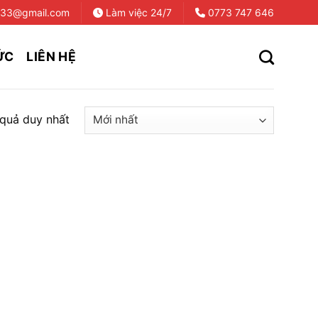
733@gmail.com
Làm việc 24/7
0773 747 646
ỨC
LIÊN HỆ
 quả duy nhất