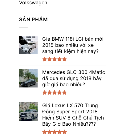
Volkswagen
SẢN PHẨM
Giá BMW 118i LCI bản mới
2015 bao nhiêu với xe
sang tiết kiệm hiện nay?
Được xếp
hạng
Mercedes GLC 300 4Matic
5.00
5 sao
đã qua sử dụng 2018 bây
giờ giá bao nhiêu?
Được xếp
hạng
Giá Lexus LX 570 Trung
5.00
5 sao
Đông Super Sport 2018
Hiếm SUV 8 Chỗ Chủ Tịch
Bây Giờ Bao Nhiêu????