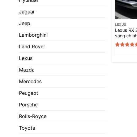
Hyundai
Jaguar
Jeep
LEXUS
Lexus RX 
Lamborghini
sang chinh
Land Rover
Được xếp
hạng
5.00
Lexus
5 sao
Mazda
Mercedes
Peugeot
Porsche
Rolls-Royce
Toyota