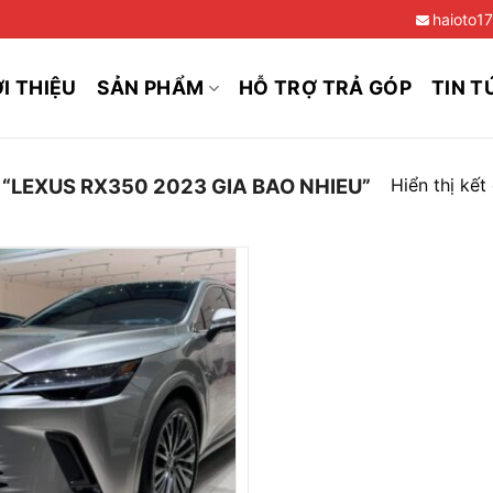
haioto1
ỚI THIỆU
SẢN PHẨM
HỖ TRỢ TRẢ GÓP
TIN T
Hiển thị kết
LEXUS RX350 2023 GIA BAO NHIEU”